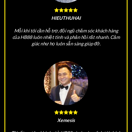
HIEUTHUHAI
Mỗi khi tôi cần hỗ trợ, đội ngũ chăm sóc khách hàng
của HB88 luôn nhiệt tình và phản hồi rất nhanh. Cảm
giác như họ luôn sẵn sàng giúp đỡ.
Xemesis