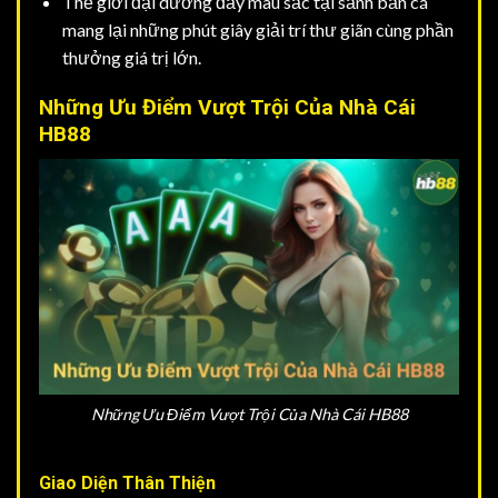
Thế giới đại dương đầy màu sắc tại sảnh bắn cá
mang lại những phút giây giải trí thư giãn cùng phần
thưởng giá trị lớn.
Những Ưu Điểm Vượt Trội Của Nhà Cái
HB88
Những Ưu Điểm Vượt Trội Của Nhà Cái HB88
Giao Diện Thân Thiện