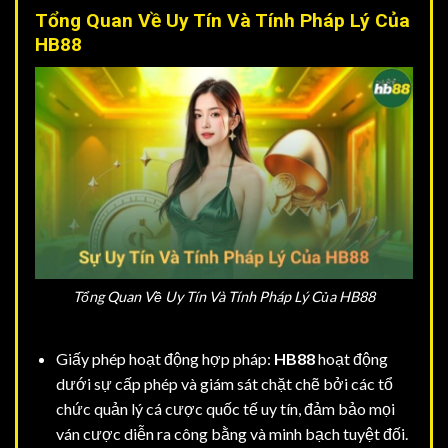
Tổng Quan Về Uy Tín Và Tính Pháp Lý Của
HB88
Tổng Quan Về Uy Tín Và Tính Pháp Lý Của HB88
Giấy phép hoạt động hợp pháp:
HB88
hoạt động
dưới sự cấp phép và giám sát chặt chẽ bởi các tổ
chức quản lý cá cược quốc tế uy tín, đảm bảo mọi
ván cược diễn ra công bằng và minh bạch tuyệt đối.