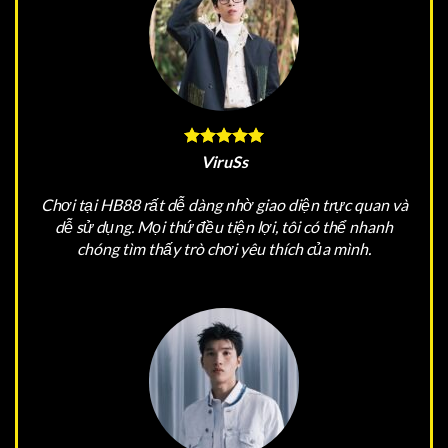
ViruSs
Chơi tại HB88 rất dễ dàng nhờ giao diện trực quan và
dễ sử dụng. Mọi thứ đều tiện lợi, tôi có thể nhanh
chóng tìm thấy trò chơi yêu thích của mình.