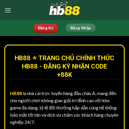
Chuyển
đến
nội
dung
Đăng Ký
Đăng Nhập
HB88 ⭐️ TRANG CHỦ CHÍNH THỨC
HB88 - ĐĂNG KÝ NHẬN CODE
+88K
HB88
là nhà cái trực tuyến hàng đầu châu Á, mang đến
cho người chơi không gian giải trí đỉnh cao với kho
game đa dạng, tỷ lệ đổi thưởng hấp dẫn cùng hệ thống
bảo mật tối tân và dịch vụ chăm sóc khách hàng chuyên
nghiệp 24/7.