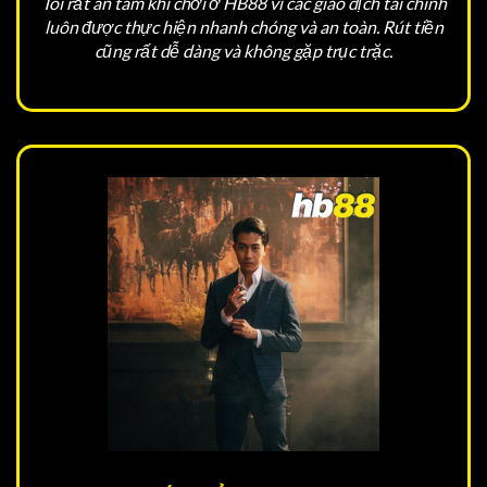
Tôi rất an tâm khi chơi ở HB88 vì các giao dịch tài chính
luôn được thực hiện nhanh chóng và an toàn. Rút tiền
cũng rất dễ dàng và không gặp trục trặc.