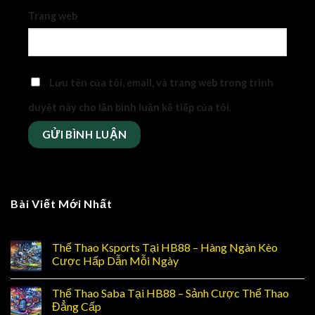
Trang web
Lưu tên của tôi, email, và trang web trong trình
duyệt này cho lần bình luận kế tiếp của tôi.
Bài Viết Mới Nhất
Thể Thao Ksports Tại HB88 – Hàng Ngàn Kèo
Cược Hấp Dẫn Mỗi Ngày
Thể Thao Saba Tại HB88 – Sảnh Cược Thể Thao
Đẳng Cấp