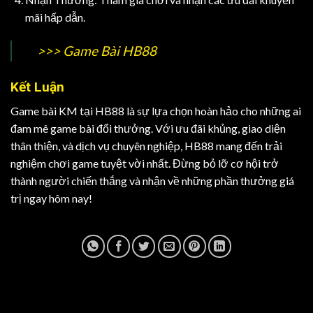
mãi hấp dẫn.
>>> Game Bài HB88
Kết Luận
Game bài KM tại HB88 là sự lựa chọn hoàn hảo cho những ai
đam mê game bài đổi thưởng. Với ưu đãi khủng, giao diện
thân thiện, và dịch vụ chuyên nghiệp, HB88 mang đến trải
nghiệm chơi game tuyệt vời nhất. Đừng bỏ lỡ cơ hội trở
thành người chiến thắng và nhận về những phần thưởng giá
trị ngay hôm nay!