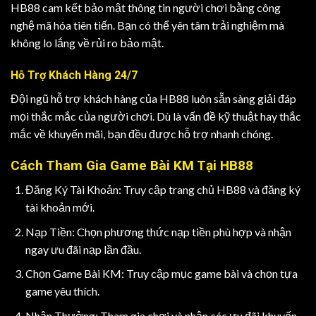
HB88 cam kết bảo mật thông tin người chơi bằng công
nghệ mã hóa tiên tiến. Bạn có thể yên tâm trải nghiệm mà
không lo lắng về rủi ro bảo mật.
Hỗ Trợ Khách Hàng 24/7
Đội ngũ hỗ trợ khách hàng của HB88 luôn sẵn sàng giải đáp
mọi thắc mắc của người chơi. Dù là vấn đề kỹ thuật hay thắc
mắc về khuyến mãi, bạn đều được hỗ trợ nhanh chóng.
Cách Tham Gia Game Bài KM Tại HB88
Đăng Ký Tài Khoản: Truy cập trang chủ HB88 và đăng ký
tài khoản mới.
Nạp Tiền: Chọn phương thức nạp tiền phù hợp và nhận
ngay ưu đãi nạp lần đầu.
Chọn Game Bài KM: Truy cập mục game bài và chọn tựa
game yêu thích.
Nhận Thưởng: Tham gia chơi và nhận các ưu đãi khuyến