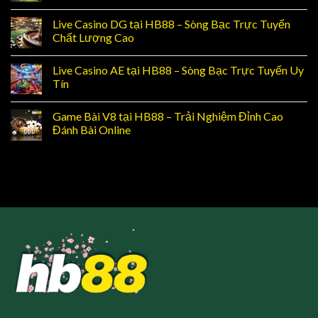
Live Casino DG tại HB88 – Sòng Bạc Trực Tuyến
Chất Lượng Cao
Live Casino AE tại HB88 – Sòng Bạc Trực Tuyến Uy
Tín
Game Bài V8 tại HB88 – Trải Nghiệm Đỉnh Cao
Đánh Bài Online