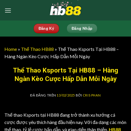
Chuyển
đến
nội
dung
Đăng Ký
Đăng Nhập
Home
»
Thể Thao HB88
»
Thể Thao Ksports Tại HB88 –
Hàng Ngàn Kèo Cược Hấp Dẫn Mỗi Ngày
Thể Thao Ksports Tại HB88 – Hàng
Ngàn Kèo Cược Hấp Dẫn Mỗi Ngày
ĐÃ ĐĂNG TRÊN
13/02/2025
BỞI
CRIS PHAN
Thể thao Ksports tại HB88 đang trở thành xu hướng cá
cược được yêu thích hàng đầu hiện nay. Với đa dạng các môn
thể thao, tỷ lệ cược hấp dẫn, và giao diện thân thiện,
HB88