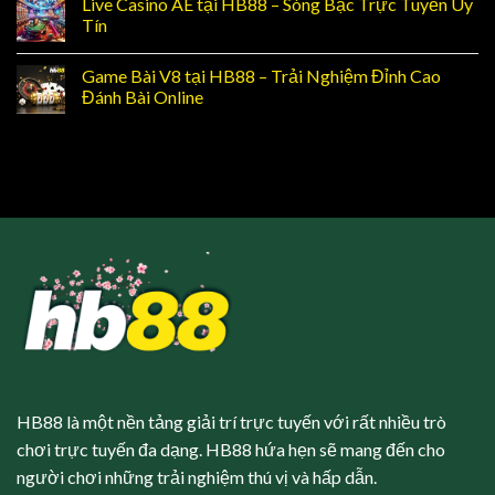
Live Casino AE tại HB88 – Sòng Bạc Trực Tuyến Uy
Tín
Game Bài V8 tại HB88 – Trải Nghiệm Đỉnh Cao
Đánh Bài Online
HB88 là một nền tảng giải trí trực tuyến với rất nhiều trò
chơi trực tuyến đa dạng. HB88 hứa hẹn sẽ mang đến cho
người chơi những trải nghiệm thú vị và hấp dẫn.